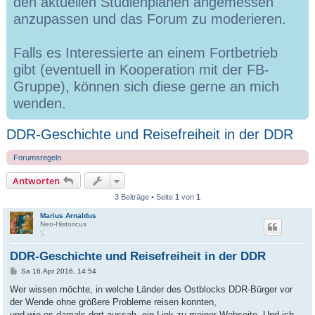
den aktuellen Studienplänen angemessen
anzupassen und das Forum zu moderieren.
Falls es Interessierte an einem Fortbetrieb
gibt (eventuell in Kooperation mit der FB-
Gruppe), können sich diese gerne an mich
wenden.
DDR-Geschichte und Reisefreiheit in der DDR
Forumsregeln
Antworten
3 Beiträge • Seite
1
von
1
Marius Arnaldus
Neo-Historicus
DDR-Geschichte und Reisefreiheit in der DDR
B
Sa 16.Apr 2016, 14:54
e
i
Wer wissen möchte, in welche Länder des Ostblocks DDR-Bürger vor
t
der Wende ohne größere Probleme reisen konnten,
r
a
und wie es damals dort aussah, ein Link zu meiner Webseite. Und ich