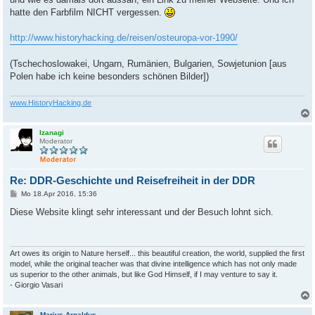
g
hatte den Farbfilm NICHT vergessen.
http://www.historyhacking.de/reisen/osteuropa-vor-1990/
(Tschechoslowakei, Ungarn, Rumänien, Bulgarien, Sowjetunion [aus
Polen habe ich keine besonders schönen Bilder])
www.HistoryHacking.de
Izanagi
Moderator
Re: DDR-Geschichte und Reisefreiheit in der DDR
B
Mo 18.Apr 2016, 15:36
e
i
Diese Website klingt sehr interessant und der Besuch lohnt sich.
t
r
a
g
Art owes its origin to Nature herself... this beautiful creation, the world, supplied the first
model, while the original teacher was that divine intelligence which has not only made
us superior to the other animals, but like God Himself, if I may venture to say it.
- Giorgio Vasari
Marius Arnaldus