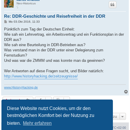
Neo-Historicus
Re: DDR-Geschichte und Reisefreiheit in der DDR
B
Mo 03.Okt 2016, 11:33
e
i
Pünktlich zum Tag der Deutschen Einheit:
t
Wie sah ein Lehrvertrag, ein Arbeitsvertrag und ein Funktionsplan in der
r
a
DDR aus?
g
Wie sah eine Beurteilung in DDR-Betrieben aus?
Was verstand man in der DDR unter einer Delegierung zum
Fernstudium?
Und was war die ZMMM und was konnte man da gewinnen?
Wer Antworten auf diese Fragen sucht, und Bilder natürlich:
http://www.historyhacking.de/zeitzeugnisse/
www.HistoryHacking.de
Antworten
3 Beiträge • Seite
1
von
1
Diese Website nutzt Cookies, um dir den
bestmöglichen Komfort bei der Nutzung zu
Gehe zu
bieten.
Mehr erfahren
Portal
Foren-Übersicht
Alle Zeiten sind
UTC+02:00