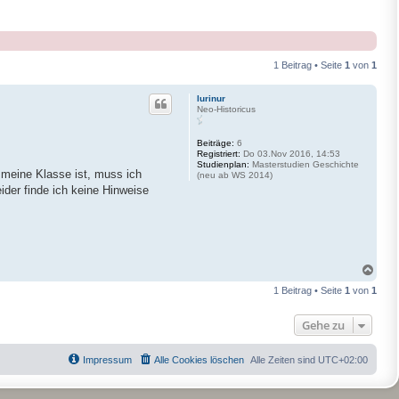
1 Beitrag • Seite
1
von
1
lurinur
Neo-Historicus
Beiträge:
6
Registriert:
Do 03.Nov 2016, 14:53
Studienplan:
Masterstudien Geschichte
 meine Klasse ist, muss ich
(neu ab WS 2014)
ider finde ich keine Hinweise
N
a
1 Beitrag • Seite
1
von
1
c
h
o
Gehe zu
b
e
n
Impressum
Alle Cookies löschen
Alle Zeiten sind
UTC+02:00