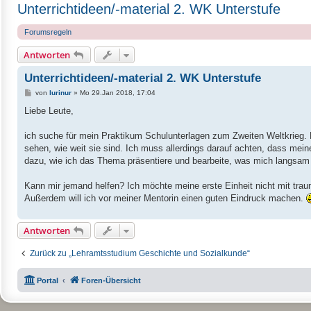
Unterrichtideen/-material 2. WK Unterstufe
Forumsregeln
Antworten
Unterrichtideen/-material 2. WK Unterstufe
B
von
lurinur
»
Mo 29.Jan 2018, 17:04
e
i
Liebe Leute,
t
r
a
ich suche für mein Praktikum Schulunterlagen zum Zweiten Weltkrieg. 
g
sehen, wie weit sie sind. Ich muss allerdings darauf achten, dass mein
dazu, wie ich das Thema präsentiere und bearbeite, was mich langsam gl
Kann mir jemand helfen? Ich möchte meine erste Einheit nicht mit trau
Außerdem will ich vor meiner Mentorin einen guten Eindruck machen.
Antworten
Zurück zu „Lehramtsstudium Geschichte und Sozialkunde“
Portal
Foren-Übersicht