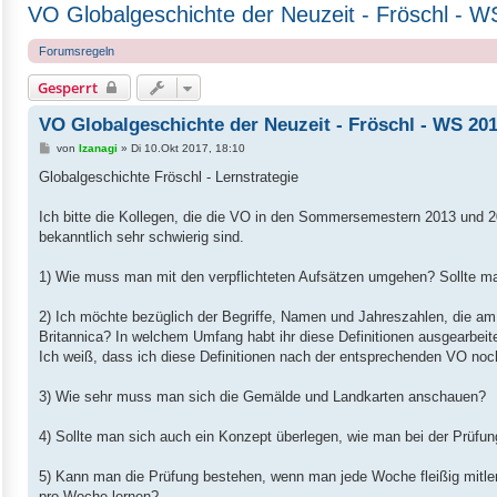
VO Globalgeschichte der Neuzeit - Fröschl - 
Forumsregeln
Gesperrt
VO Globalgeschichte der Neuzeit - Fröschl - WS 20
B
von
Izanagi
»
Di 10.Okt 2017, 18:10
e
i
Globalgeschichte Fröschl - Lernstrategie
t
r
a
Ich bitte die Kollegen, die die VO in den Sommersemestern 2013 und 201
g
bekanntlich sehr schwierig sind.
1) Wie muss man mit den verpflichteten Aufsätzen umgehen? Sollte m
2) Ich möchte bezüglich der Begriffe, Namen und Jahreszahlen, die am 
Britannica? In welchem Umfang habt ihr diese Definitionen ausgearbeit
Ich weiß, dass ich diese Definitionen nach der entsprechenden VO no
3) Wie sehr muss man sich die Gemälde und Landkarten anschauen?
4) Sollte man sich auch ein Konzept überlegen, wie man bei der Prüfung
5) Kann man die Prüfung bestehen, wenn man jede Woche fleißig mitlernt
pro Woche lernen?