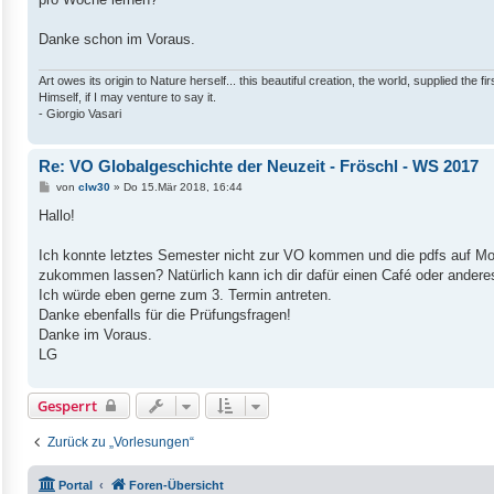
Danke schon im Voraus.
Art owes its origin to Nature herself... this beautiful creation, the world, supplied the 
Himself, if I may venture to say it.
- Giorgio Vasari
Re: VO Globalgeschichte der Neuzeit - Fröschl - WS 2017
B
von
clw30
»
Do 15.Mär 2018, 16:44
e
i
Hallo!
t
r
a
Ich konnte letztes Semester nicht zur VO kommen und die pdfs auf Mood
g
zukommen lassen? Natürlich kann ich dir dafür einen Café oder andere
Ich würde eben gerne zum 3. Termin antreten.
Danke ebenfalls für die Prüfungsfragen!
Danke im Voraus.
LG
Gesperrt
Zurück zu „Vorlesungen“
Portal
Foren-Übersicht