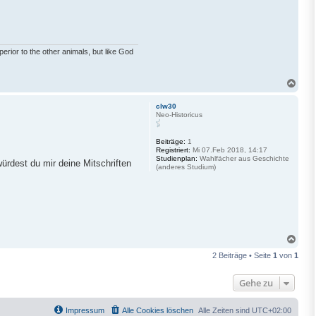
uperior to the other animals, but like God
N
a
c
clw30
h
Neo-Historicus
o
b
e
Beiträge:
1
Registriert:
Mi 07.Feb 2018, 14:17
n
Studienplan:
Wahlfächer aus Geschichte
ürdest du mir deine Mitschriften
(anderes Studium)
N
a
2 Beiträge • Seite
1
von
1
c
h
o
Gehe zu
b
e
n
Impressum
Alle Cookies löschen
Alle Zeiten sind
UTC+02:00