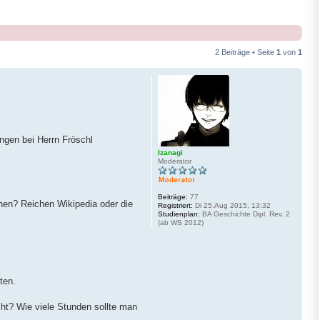
2 Beiträge • Seite
1
von
1
ungen bei Herrn Fröschl
Izanagi
Moderator
Beiträge:
77
onen? Reichen Wikipedia oder die
Registriert:
Di 25.Aug 2015, 13:32
Studienplan:
BA Geschichte Dipl. Rev. 2
(ab WS 2012)
ten.
ucht? Wie viele Stunden sollte man