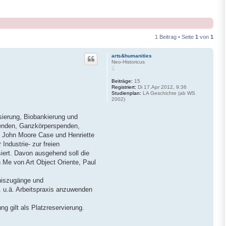
1 Beitrag • Seite
1
von
1
arts&humanities
Neo-Historicus
Beiträge:
15
Registriert:
Di 17.Apr 2012, 9:36
Studienplan:
LA Geschichte (ab WS
2002)
sierung, Biobankierung und
spenden, Ganzkörperspenden,
s John Moore Case und Henriette
ndustrie- zur freien
iert. Davon ausgehend soll die
n Me von Art Object Oriente, Paul
tniszugänge und
. u.ä. Arbeitspraxis anzuwenden
g gilt als Platzreservierung.