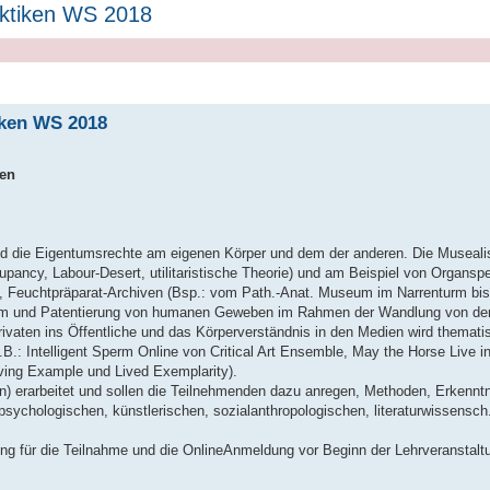
taktiken WS 2018
iken WS 2018
ien
nd die Eigentumsrechte am eigenen Körper und dem der anderen. Die Museali
ccupancy, Labour-Desert, utilitaristische Theorie) und am Beispiel von Organ
n, Feuchtpräparat-Archiven (Bsp.: vom Path.-Anat. Museum im Narrenturm bi
tum und Patentierung von humanen Geweben im Rahmen der Wandlung von der I
vaten ins Öffentliche und das Körperverständnis in den Medien wird thematis
.B.: Intelligent Sperm Online von Critical Art Ensemble, May the Horse Live i
ving Example und Lived Exemplarity).
n) erarbeitet und sollen die Teilnehmenden dazu anregen, Methoden, Erkenn
ychologischen, künstlerischen, sozialanthropologischen, literaturwissensch
ng für die Teilnahme und die OnlineAnmeldung vor Beginn der Lehrveranstaltun