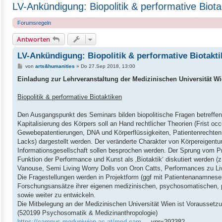
LV-Ankündigung: Biopolitik & performative Bio
Forumsregeln
Antworten
LV-Ankündigung: Biopolitik & performative Biotakt
B
von
arts&humanities
»
Do 27.Sep 2018, 13:00
e
i
Einladung zur Lehrveranstaltung der Medizinischen Universität W
t
r
a
Biopolitik & performative Biotaktiken
g
Den Ausgangspunkt des Seminars bilden biopolitische Fragen betreffe
Kapitalisierung des Körpers soll an Hand rechtlicher Theorien (Frist o
Gewebepatentierungen, DNA und Körperflüssigkeiten, Patientenrechte
Lacks) dargestellt werden. Der veränderte Charakter von Körpereigen
Informationsgesellschaft sollen besprochen werden. Der Sprung vom Pri
Funktion der Performance und Kunst als ‚Biotaktik‘ diskutiert werden (z
Vanouse, Semi Living Worry Dolls von Oron Catts, Performances zu Li
Die Fragestellungen werden in Projektform (ggf mit Patientenanamnese
Forschungsansätze ihrer eigenen medizinischen, psychosomatischen, ps
sowie weiter zu entwickeln.
Die Mitbelegung an der Medizinischen Universität Wien ist Voraussetzu
(520199 Psychosomatik & Medizinanthropologie)
https://campus.meduniwien.ac.at/med.cam
... vnr=292382