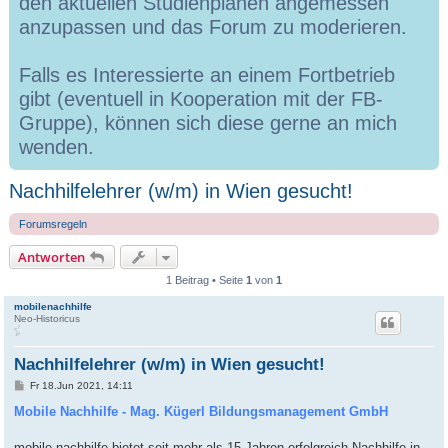
den aktuellen Studienplänen angemessen
anzupassen und das Forum zu moderieren.
Falls es Interessierte an einem Fortbetrieb
gibt (eventuell in Kooperation mit der FB-
Gruppe), können sich diese gerne an mich
wenden.
Nachhilfelehrer (w/m) in Wien gesucht!
Forumsregeln
Antworten
1 Beitrag • Seite
1
von
1
mobilenachhilfe
Neo-Historicus
Nachhilfelehrer (w/m) in Wien gesucht!
B
Fr 18.Jun 2021, 14:11
e
i
Mobile Nachhilfe - Mag. Kügerl Bildungsmanagement GmbH
t
r
a
mobile nachhilfe bietet seit mehr als 15 Jahren erfolgreich Nachhilfe in