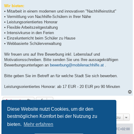
Wir bieten:
• Mitarbeit in einem modernen und innovativen "Nachhilfeinstitut"
• Vermittlung von Nachhilfe-Schülern in Ihrer Nähe
• Leistungsorientiertes Honorar
• Flexible Arbeitszeitgestaltung
• Intensivkurse in den Ferien
• Einzelunterricht beim Schüler zu Hause
• Webbasierte Schülerverwaltung
Wir freuen uns auf Ihre Bewerbung inkl. Lebenslauf und
Motivationsschreiben. Bitte senden Sie uns Ihre aussagekräftigen
Bewerbungsunterlagen an
bewerbung@mobilenachhilfe.at
.
Bitte geben Sie im Betreff an für welche Stadt Sie sich bewerben.
Leistungsorientiertes Honorar: ab 17 EUR - 20 EUR pro 90 Minuten
Antworten
1 Beitrag • Seite
1
von
1
Diese Website nutzt Cookies, um dir den
bestmöglichen Komfort bei der Nutzung zu
Gehe zu
bieten.
Mehr erfahren
Portal
Foren-Übersicht
Alle Zeiten sind
UTC+02:00