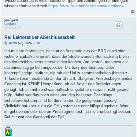
Wissensdatenbank viele nützliche Tipps und Anleitungen für eine gute
wissenschaftliche Arbeit
https://www.1a-studi.de/wissensdatenbank
yazdgirt3
Centurio
Re: Lektorat der Abschlussarbeit
B
Mi 28.Aug 2024, 9:15
e
i
Ich musste feststellen, dass auch Angebote aus der BRD dabei sind,
t
wobei einzukalkulieren ist, dass die Studienvorschriften sich stark von
r
a
den österreichischen unterscheiden können. Am besten, man besucht
g
das einschlägige Lehrangebot der Uni bzw. des Instituts. Oder
kostenpflichtige Institute, die mit der Uni zusammenarbeiten (bieten z.
T. kostenlose Infoabende an der Uni an). Übrigens: Prozessbegleitendes
Coaching ist KEINE Überprüfung, ob die Arbeit den Anforderungen
genügt. Ich bin mit so etwas höllisch eingefahren, obwohl nicht gerade
billig, dabei war das noch eines von den besseren Coachings.
Schreibwerkstätten sind für die meisten die geeignetere Lösung.
Vielleicht hat aber auch die ÖH kostenlose oder billige Angebote. Was
im gehobenen oder oberen Preissegment ist, ist nicht unbedingt besser.
Bei mir war das Gegenteil der Fall.