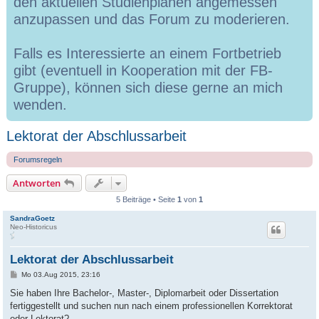
den aktuellen Studienplänen angemessen
anzupassen und das Forum zu moderieren.
Falls es Interessierte an einem Fortbetrieb
gibt (eventuell in Kooperation mit der FB-
Gruppe), können sich diese gerne an mich
wenden.
Lektorat der Abschlussarbeit
Forumsregeln
Antworten
5 Beiträge • Seite
1
von
1
SandraGoetz
Neo-Historicus
Lektorat der Abschlussarbeit
B
Mo 03.Aug 2015, 23:16
e
i
Sie haben Ihre Bachelor-, Master-, Diplomarbeit oder Dissertation
t
fertiggestellt und suchen nun nach einem professionellen Korrektorat
r
a
oder Lektorat?