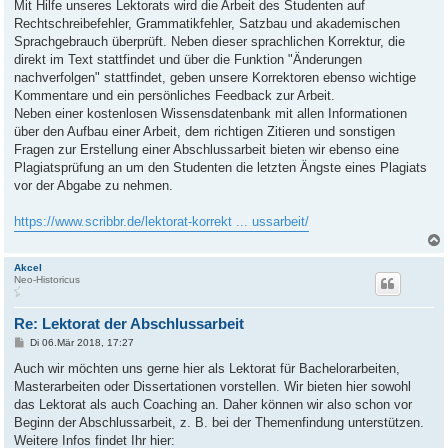
Mit Hilfe unseres Lektorats wird die Arbeit des Studenten auf
Rechtschreibefehler, Grammatikfehler, Satzbau und akademischen
Sprachgebrauch überprüft. Neben dieser sprachlichen Korrektur, die
direkt im Text stattfindet und über die Funktion "Änderungen
nachverfolgen" stattfindet, geben unsere Korrektoren ebenso wichtige
Kommentare und ein persönliches Feedback zur Arbeit.
Neben einer kostenlosen Wissensdatenbank mit allen Informationen
über den Aufbau einer Arbeit, dem richtigen Zitieren und sonstigen
Fragen zur Erstellung einer Abschlussarbeit bieten wir ebenso eine
Plagiatsprüfung an um den Studenten die letzten Ängste eines Plagiats
vor der Abgabe zu nehmen.
https://www.scribbr.de/lektorat-korrekt ... ussarbeit/
Akcel
Neo-Historicus
Re: Lektorat der Abschlussarbeit
B
Di 06.Mär 2018, 17:27
e
i
Auch wir möchten uns gerne hier als Lektorat für Bachelorarbeiten,
t
Masterarbeiten oder Dissertationen vorstellen. Wir bieten hier sowohl
r
a
das Lektorat als auch Coaching an. Daher können wir also schon vor
g
Beginn der Abschlussarbeit, z. B. bei der Themenfindung unterstützen.
Weitere Infos findet Ihr hier: