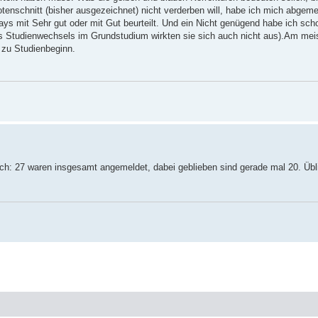
otenschnitt (bisher ausgezeichnet) nicht verderben will, habe ich mich abgeme
s mit Sehr gut oder mit Gut beurteilt. Und ein Nicht genügend habe ich scho
es Studienwechsels im Grundstudium wirkten sie sich auch nicht aus).Am meis
r zu Studienbeginn.
ch: 27 waren insgesamt angemeldet, dabei geblieben sind gerade mal 20. Übli