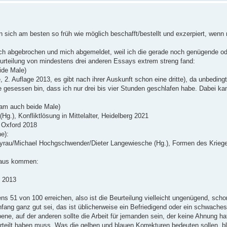
n sich am besten so früh wie möglich beschafft/bestellt und exzerpiert, wenn 
ch abgebrochen und mich abgemeldet, weil ich die gerade noch genügende od
Beurteilung von mindestens drei anderen Essays extrem streng fand:
ide Male)
 2. Auflage 2013, es gibt nach ihrer Auskunft schon eine dritte), da unbeding
e gesessen bin, dass ich nur drei bis vier Stunden geschlafen habe. Dabei ka
kam auch beide Male)
Hg.), Konfliktlösung in Mittelalter, Heidelberg 2021
, Oxford 2018
e):
Beyrau/Michael Hochgschwender/Dieter Langewiesche (Hg.), Formen des Krieg
raus kommen:
n 2013
 51 von 100 erreichen, also ist die Beurteilung vielleicht ungenügend, sch
 Anfang ganz gut sei, das ist üblicherweise ein Befriedigend oder ein schwache
ene, auf der anderen sollte die Arbeit für jemanden sein, der keine Ahnung h
rteilt haben muss. Was die gelben und blauen Korrekturen bedeuten sollen, bl