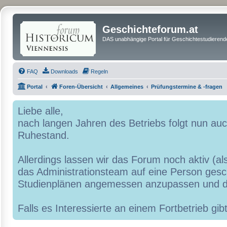
Geschichteforum.at
DAS unabhängige Portal für Geschichtestudierende
FAQ
Downloads
Regeln
Portal
Foren-Übersicht
Allgemeines
Prüfungstermine & -fragen
Liebe alle,
nach langen Jahren des Betriebs folgt nun a
Ruhestand.
Allerdings lassen wir das Forum noch aktiv (al
das Administrationsteam auf eine Person geschr
Studienplänen angemessen anzupassen und d
Falls es Interessierte an einem Fortbetrieb g