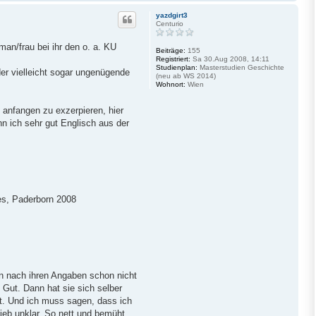
a
c
yazdgirt3
h
Centurio
o
b
man/frau bei ihr den o. a. KU
e
Beiträge:
155
Registriert:
Sa 30.Aug 2008, 14:11
n
Studienplan:
Masterstudien Geschichte
er vielleicht sogar ungenügende
(neu ab WS 2014)
Wohnort:
Wien
t anfangen zu exzerpieren, hier
nn ich sehr gut Englisch aus der
es, Paderborn 2008
on nach ihren Angaben schon nicht
s Gut. Dann hat sie sich selber
at. Und ich muss sagen, dass ich
ieb unklar. So nett und bemüht