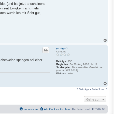
ldet (und bis jetzt anscheinend
n seit Ewigkeit nicht mehr
ten wurde ich mit Sehr gut,
N
a
c
yazdgirt3
h
Centurio
o
b
cherweise springen bei einer
e
Beiträge:
155
Registriert:
Sa 30.Aug 2008, 14:11
n
Studienplan:
Masterstudien Geschichte
(neu ab WS 2014)
Wohnort:
Wien
N
a
3 Beiträge • Seite
1
von
1
c
h
o
Gehe zu
b
e
n
Impressum
Alle Cookies löschen
Alle Zeiten sind
UTC+02:00