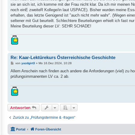
sie an sich ist, ich komme mit der Frau nicht klar. Da ich mir meinen N
noch einE zweiteR Kollege/in laut USPACE). Bisher wurden meine Essay
erhalten, das letzte Genügend ist "auch nicht mehr wahr". (Wegen ein
seltener mit Gut beurteilt. Schlechtere Beurteilungen erhielt ich fast nu
Meine Beurteilung dieser LV: SEHR SCHADE!
Re: Kaar-Lektürekurs Österreichische Geschichte
B
von
yazdgirt3
»
Mo 16.Dez 2024, 10:28
e
i
Allem Anschein nach finden auch andere die Anforderungen (viel) zu ho
t
prüfungsimmanenten LV ca. 2 ab.
r
a
g
Antworten
Zurück zu „Prüfungstermine & -fragen“
Portal
Foren-Übersicht