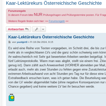
Kaar-Lektürekurs Österreichische Geschichte
Forumsregeln
NUR
In diesem Forum bitte
Prüfungsfragen und Prüfungstermine posten. Für Fra
Weitere Regeln finden sich hier: >>
Forumsregeln
<<
Antworten
Kaar-Lektürekurs Österreichische Geschichte
B
von
yazdgirt3
»
Fr 18.Okt 2024, 9:15
e
i
Es wird eine Reihe von Texten vorgegeben, im Schnitt drei, die bis z
t
mehr als in vergleichbaren LVs und die ganz schön schwierig sein kön
r
a
ihr wahrscheinlich mit Sehr gut bewerteten Arbeiten werden beigefügt. 
g
fünf Lektüreprotokolle. Wann man was abgibt, stellt sie einem frei. Zi
genug ist). Dann zählt auch Anwesenheit (VORHER abmelden per Mail, 
erlaubt auch, mehr als zwei Stunden zu fehlen gegen eine Zusatzleistun
extremen Arbeitsaufwand von acht Stunden pro Tag nur für diese eine 
Extrafeedback ersuchen kann, was ich getan habe. Die Beurteilung war 
von der LV wieder abgemeldet habe (ohne negative Konsequenzen nur me
Chance gegeben) und keine weitere LV bei ihr besuchen werde.