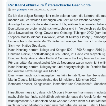
Re: Kaar-Lektürekurs Österreichische Geschichte
B
von
yazdgirt3
»
Mo 21.Okt 2024, 14:00
e
i
Da ich den obigen Beitrag nicht mehr edieren kann, die Lektüre, die ma
t
machen will, es werden Unmengen von Lektüre pro Woche verlangt:
r
a
Auszüge kamen für die ersten beiden HÜs, während der zweiten habe i
g
Beurteilung der ersten nicht nachvollziehbar und im Vergleich zu der 
Jutta Nowosadtko, Krieg, Gewalt und Ordnung, Tübingen 2002 (kam be
Stephen Morillo/Michael Pavkovic, What ist Military History (Cambridge,
kamen gleich fürs erste Mal 35 Seiten schwieriger Text, wo ich so lang
Sicht von Native Speakern.
Hans-Henning Kortüm, Kriege und Krieger, 500 - 1500 Stuttgart 2010 (
Christina Reinle, Konfliktlösung durch Fehde, in: David von Meyenburg (
Duncan Hardy, Associative Political Culture in the Holy Roman Empire
Für das dritte Mal angekündigt (die ab November waren noch nicht onlin
Hans Henning Kortüm, Kriegstypus und Kriegstypologie, in: Dietrich 
und weitere Textauszüge aus Morillo
Dann waren auch noch angegeben, es könnten ab November Texte da
Martin Clauss, Militärgeschichte des Mittelalters, München 2020
Bernhard Kroener, Kriegswesen, Herrschaft und Gesellschaft, Münche
Hinzufügen muss ich, dass ich 4,5 von 9 Punkten (man muss mindestens
nachvollziehbar finde, schließlich schrieb sie, dass die Arbeit für den
widersprochen: Auf der einen Seite war das Ganze nicht auf der Metaeb
mich nach den Musterlösungen gerichtet habe, die sie mit Sehr gut beu