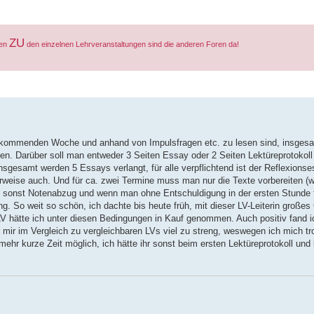
ZU
gen
den einzelnen Lehrveranstaltungen sind die anderen Foren da!
ur kommenden Woche und anhand von Impulsfragen etc. zu lesen sind, insgesam
nen. Darüber soll man entweder 3 Seiten Essay oder 2 Seiten Lektüreprotokol
Insgesamt werden 5 Essays verlangt, für alle verpflichtend ist der Reflexion
tierweise auch. Und für ca. zwei Termine muss man nur die Texte vorbereiten 
sonst Notenabzug und wenn man ohne Entschuldigung in der ersten Stunde f
g. So weit so schön, ich dachte bis heute früh, mit dieser LV-Leiterin große
LV hätte ich unter diesen Bedingungen in Kauf genommen. Auch positiv fand i
mir im Vergleich zu vergleichbaren LVs viel zu streng, weswegen ich mich tro
hr kurze Zeit möglich, ich hätte ihr sonst beim ersten Lektüreprotokoll und