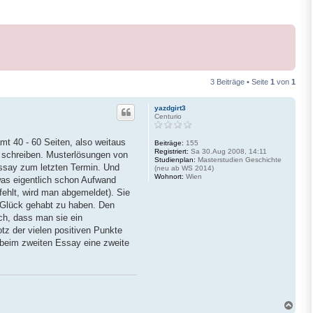
3 Beiträge • Seite
1
von
1
yazdgirt3
Centurio
t 40 - 60 Seiten, also weitaus
Beiträge:
155
Registriert:
Sa 30.Aug 2008, 14:11
l schreiben. Musterlösungen von
Studienplan:
Masterstudien Geschichte
sessay zum letzten Termin. Und
(neu ab WS 2014)
Wohnort:
Wien
(was eigentlich schon Aufwand
ehlt, wird man abgemeldet). Sie
s Glück gehabt zu haben. Den
ch, dass man sie ein
tz der vielen positiven Punkte
 beim zweiten Essay eine zweite
N