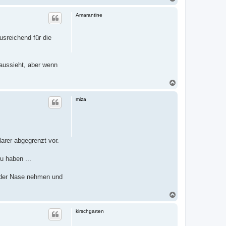
a
c
Amarantine
h
o
b
usreichend für die
e
n
 aussieht, aber wenn
N
a
c
miza
h
o
b
e
n
arer abgegrenzt vor.
u haben ...
i der Nase nehmen und
N
a
c
kirschgarten
h
o