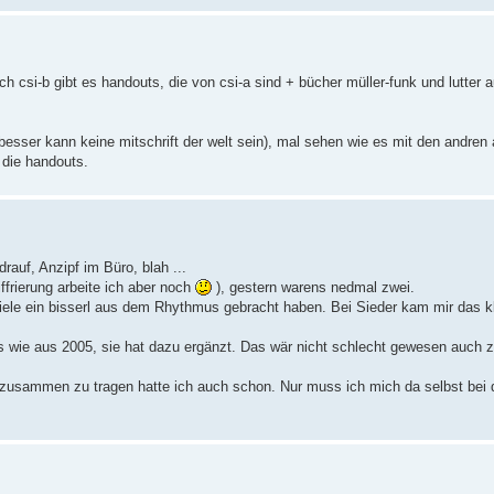
 csi-b gibt es handouts, die von csi-a sind + bücher müller-funk und lutter a
(besser kann keine mitschrift der welt sein), mal sehen wie es mit den andren
 die handouts.
auf, Anzipf im Büro, blah ...
ffrierung arbeite ich aber noch
), gestern warens nedmal zwei.
piele ein bisserl aus dem Rhythmus gebracht haben. Bei Sieder kam mir das kl
 wie aus 2005, sie hat dazu ergänzt. Das wär nicht schlecht gewesen auch z
e) zusammen zu tragen hatte ich auch schon. Nur muss ich mich da selbst be