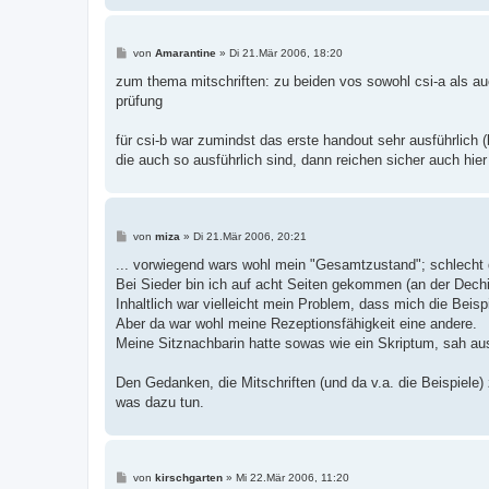
B
von
Amarantine
»
Di 21.Mär 2006, 18:20
e
i
zum thema mitschriften: zu beiden vos sowohl csi-a als auch
t
prüfung
r
a
g
für csi-b war zumindst das erste handout sehr ausführlich 
die auch so ausführlich sind, dann reichen sicher auch hier
B
von
miza
»
Di 21.Mär 2006, 20:21
e
i
... vorwiegend wars wohl mein "Gesamtzustand"; schlecht dr
t
Bei Sieder bin ich auf acht Seiten gekommen (an der Dechi
r
a
Inhaltlich war vielleicht mein Problem, dass mich die Beis
g
Aber da war wohl meine Rezeptionsfähigkeit eine andere.
Meine Sitznachbarin hatte sowas wie ein Skriptum, sah aus
Den Gedanken, die Mitschriften (und da v.a. die Beispiel
was dazu tun.
B
von
kirschgarten
»
Mi 22.Mär 2006, 11:20