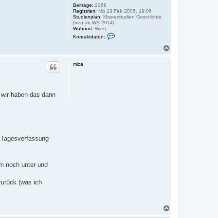
Beiträge:
2268
Registriert:
Mo 28.Feb 2005, 19:06
Studienplan:
Masterstudien Geschichte
(neu ab WS 2014)
Wohnort:
Wien
K
Kontaktdaten:
o
n
N
t
a
a
c
k
miza
h
t
o
d
a
b
t
e
e
 wir haben das dann
n
n
v
o
n
L
e
d
e Tagesverfassung
d
e
um noch unter und
zurück (was ich
N
a