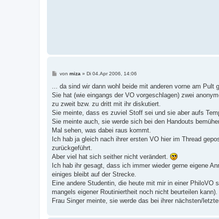
B
von
miza
»
Di 04.Apr 2006, 14:06
e
i
... da sind wir dann wohl beide mit anderen vorne am Pult 
t
Sie hat (wie eingangs der VO vorgeschlagen) zwei anonym
r
a
zu zweit bzw. zu dritt mit ihr diskutiert.
g
Sie meinte, dass es zuviel Stoff sei und sie aber aufs Tempo
Sie meinte auch, sie werde sich bei den Handouts bemühe
Mal sehen, was dabei raus kommt.
Ich hab ja gleich nach ihrer ersten VO hier im Thread gep
zurückgeführt.
Aber viel hat sich seither nicht verändert.
Ich hab ihr gesagt, dass ich immer wieder gerne eigene A
einiges bleibt auf der Strecke.
Eine andere Studentin, die heute mit mir in einer PhiloVO 
mangels eigener Routiniertheit noch nicht beurteilen kann).
Frau Singer meinte, sie werde das bei ihrer nächsten/letzt