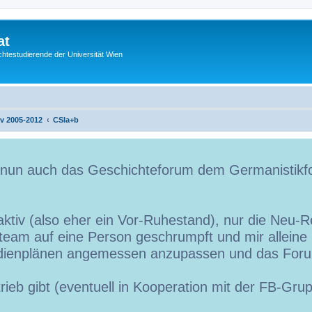
at
htestudierende der Universität Wien
iv 2005-2012
CSIa+b
t nun auch das Geschichteforum dem Germanistikf
ktiv (also eher ein Vor-Ruhestand), nur die Neu-Re
team auf eine Person geschrumpft und mir alleine is
udienplänen angemessen anzupassen und das Foru
trieb gibt (eventuell in Kooperation mit der FB-Gr