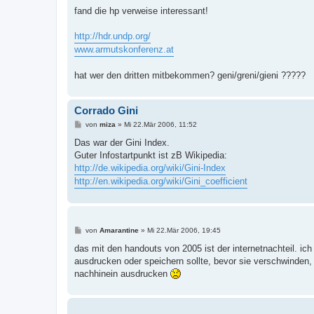
e
i
fand die hp verweise interessant!
t
r
a
http://hdr.undp.org/
g
www.armutskonferenz.at
hat wer den dritten mitbekommen? geni/greni/gieni ?????
Corrado Gini
B
von
miza
»
Mi 22.Mär 2006, 11:52
e
i
Das war der Gini Index.
t
Guter Infostartpunkt ist zB Wikipedia:
r
a
http://de.wikipedia.org/wiki/Gini-Index
g
http://en.wikipedia.org/wiki/Gini_coefficient
B
von
Amarantine
»
Mi 22.Mär 2006, 19:45
e
i
das mit den handouts von 2005 ist der internetnachteil. i
t
ausdrucken oder speichern sollte, bevor sie verschwinden, 
r
a
nachhinein ausdrucken
g