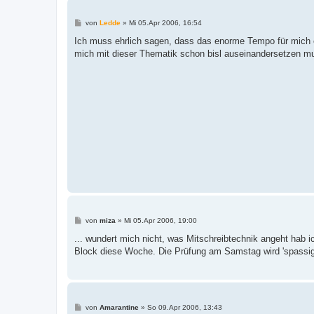
B
von
Ledde
»
Mi 05.Apr 2006, 16:54
e
i
Ich muss ehrlich sagen, dass das enorme Tempo für mich e
t
mich mit dieser Thematik schon bisl auseinandersetzen m
r
a
g
B
von
miza
»
Mi 05.Apr 2006, 19:00
e
i
... wundert mich nicht, was Mitschreibtechnik angeht hab i
t
Block diese Woche. Die Prüfung am Samstag wird 'spassi
r
a
g
B
von
Amarantine
»
So 09.Apr 2006, 13:43