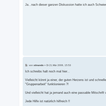
e
i
Ja...nach dieser ganzen Diskussion hatte ich auch Schwie
t
r
a
g
B
von
stinando
»
Di 21.Mär 2006, 15:53
e
i
Ich schreibs halt noch mal hier...
t
r
a
Vielleicht könnt ja einer, der guten Herzens ist und schnel
g
"Gruppenarbeit" funktionieren ?!
Und vielleicht hat ja jemand auch eine passable Mitschrift
Jede Hilfe ist natürlich hilfreich !!