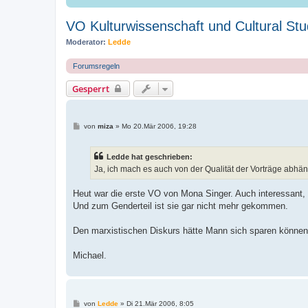
VO Kulturwissenschaft und Cultural Stu
Moderator:
Ledde
Forumsregeln
Gesperrt
B
von
miza
»
Mo 20.Mär 2006, 19:28
e
i
t
Ledde hat geschrieben:
r
a
Ja, ich mach es auch von der Qualität der Vorträge abhän
g
Heut war die erste VO von Mona Singer. Auch interessant, 
Und zum Genderteil ist sie gar nicht mehr gekommen.
Den marxistischen Diskurs hätte Mann sich sparen könne
Michael.
B
von
Ledde
»
Di 21.Mär 2006, 8:05