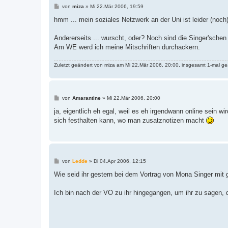
B
von
miza
»
Mi 22.Mär 2006, 19:59
e
i
hmm ... mein soziales Netzwerk an der Uni ist leider (noch)
t
r
a
Andererseits ... wurscht, oder? Noch sind die Singer'sche
g
Am WE werd ich meine Mitschriften durchackern.
Zuletzt geändert von
miza
am Mi 22.Mär 2006, 20:00, insgesamt 1-mal ge
B
von
Amarantine
»
Mi 22.Mär 2006, 20:00
e
i
ja, eigentlich eh egal, weil es eh irgendwann online sein w
t
sich festhalten kann, wo man zusatznotizen macht
r
a
g
B
von
Ledde
»
Di 04.Apr 2006, 12:15
e
i
Wie seid ihr gestern bei dem Vortrag von Mona Singer mi
t
r
a
Ich bin nach der VO zu ihr hingegangen, um ihr zu sagen,
g